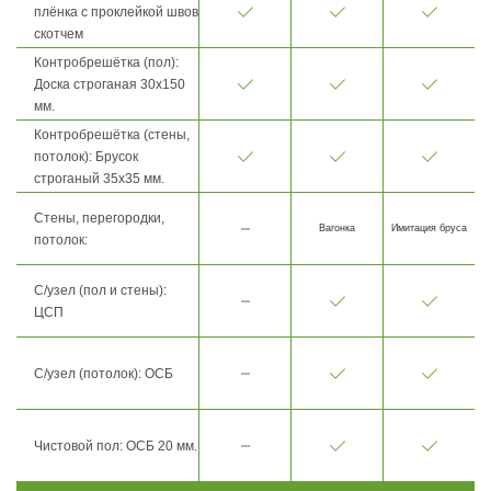
плёнка с проклейкой швов
скотчем
Контробрешётка (пол):
Доска строганая 30х150
мм.
Контробрешётка (стены,
потолок): Брусок
строганый 35х35 мм.
Стены, перегородки,
Вагонка
Имитация бруса
потолок:
С/узел (пол и стены):
ЦСП
С/узел (потолок): ОСБ
Чистовой пол: ОСБ 20 мм.