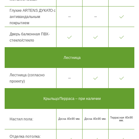
Глухие ARTENS ДУКАТО с
антивандальным
покрытием
Дверь балконная ПВХ-
стекло/стекло
Лестница
Лестница (согласно
проекту)
Крыльцо/Терраса – при наличии
Террасная 40х90
Настил пола:
Доска 40х90 мм.
Доска 40х90 мм.
мм.
Отделка потолка: