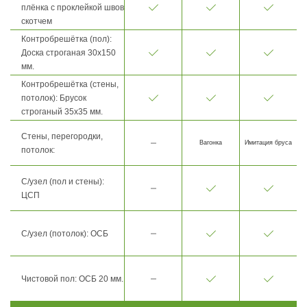
плёнка с проклейкой швов
скотчем
Контробрешётка (пол):
Доска строганая 30х150
мм.
Контробрешётка (стены,
потолок): Брусок
строганый 35х35 мм.
Стены, перегородки,
Вагонка
Имитация бруса
потолок:
С/узел (пол и стены):
ЦСП
С/узел (потолок): ОСБ
Чистовой пол: ОСБ 20 мм.