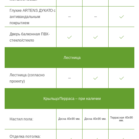
Глухие ARTENS ДУКАТО с
антивандальным
покрытием
Дверь балконная ПВХ-
стекло/стекло
Лестница
Лестница (согласно
проекту)
Крыльцо/Терраса – при наличии
Террасная 40х90
Настил пола:
Доска 40х90 мм.
Доска 40х90 мм.
мм.
Отделка потолка: