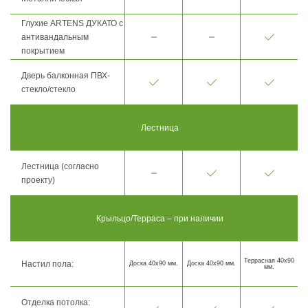
Глухие ARTENS ДУКАТО с
антивандальным
покрытием
Дверь балконная ПВХ-
стекло/стекло
Лестница
Лестница (согласно
проекту)
Крыльцо/Терраса – при наличии
Террасная 40х90
Настил пола:
Доска 40х90 мм.
Доска 40х90 мм.
мм.
Отделка потолка: