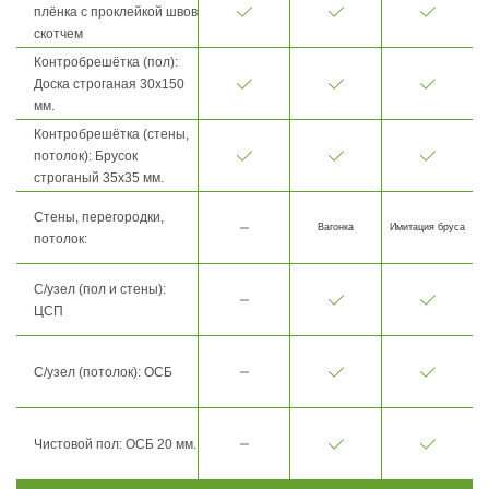
плёнка с проклейкой швов
скотчем
Контробрешётка (пол):
Доска строганая 30х150
мм.
Контробрешётка (стены,
потолок): Брусок
строганый 35х35 мм.
Стены, перегородки,
Вагонка
Имитация бруса
потолок:
С/узел (пол и стены):
ЦСП
С/узел (потолок): ОСБ
Чистовой пол: ОСБ 20 мм.