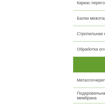
Каркас перего
Балки межэта
Стропильная 
Обработка ог
Металлочере
Подкровельна
мембрана