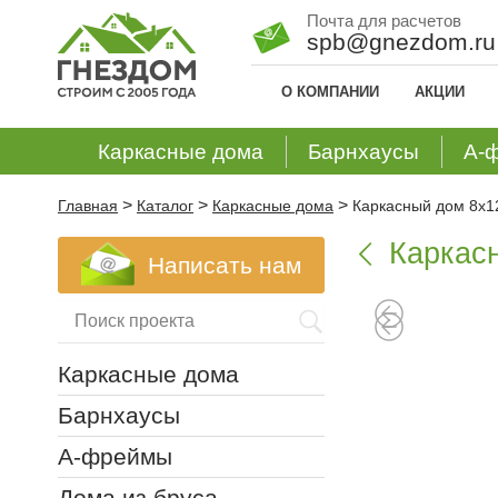
Почта для расчетов
spb@gnezdom.ru
О КОМПАНИИ
АКЦИИ
Каркасные дома
Барнхаусы
А-
>
>
>
Главная
Каталог
Каркасные дома
Каркасный дом 8х1
Каркас

Написать нам
Каркасные дома
Барнхаусы
А-фреймы
Дома из бруса