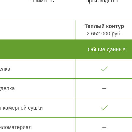
стоимость
производство
Теплый контур
2 652 000 руб.
Общие данные
елка
тделка
 камерной сушки
иломатериал