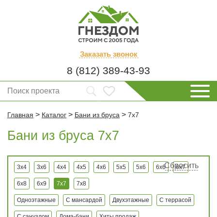
Заказать
звонок
8 (812) 389-43-93
>
>
>
Главная
Каталог
Бани из бруса
7x7
Бани из бруса 7x7
Сбросить
3x4
3x6
4x4
4x5
4x6
5x5
5x6
6x6
6x7
6x8
6x9
7x7
7x8
Одноэтажные
С мансардой
Двухэтажные
С террасой
С санузлом
Дома-бани
Хиты продаж