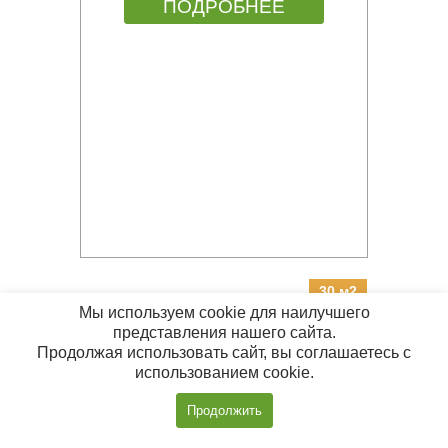
ПОДРОБНЕЕ
30 м2
Мы используем cookie для наилучшего
представления нашего сайта.
БАНЯ ИЗ БРУСА 5Х9 Б-26
Продолжая использовать сайт, вы соглашаетесь с
использованием cookie.
Цена:
от 1 430 000 руб.
Позвонить
Продолжить
с 09:00 до 20:00
ПОДРОБНЕЕ