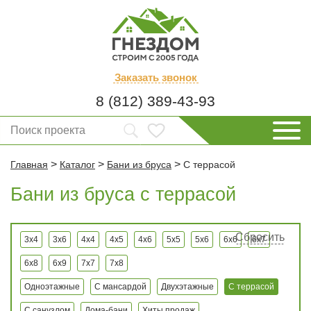
Заказать
звонок
8 (812) 389-43-93
>
>
>
Главная
Каталог
Бани из бруса
С террасой
Бани из бруса с террасой
Сбросить
3x4
3x6
4x4
4x5
4x6
5x5
5x6
6x6
6x7
6x8
6x9
7x7
7x8
Одноэтажные
С мансардой
Двухэтажные
С террасой
С санузлом
Дома-бани
Хиты продаж