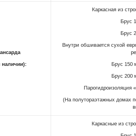
Каркасная из стр
Брус 1
Брус 2
Внутри обшивается сухой евро
ансарда
р
и наличии):
Брус 150 
Брус 200 
Парогидроизоляция 
(На полутораэтажных домах п
в
Каркасные из стро
Брус 1