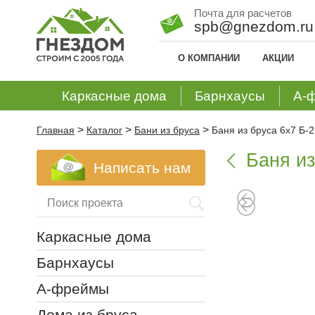
Почта для расчетов
spb@gnezdom.ru
О КОМПАНИИ
АКЦИИ
Каркасные дома
Барнхаусы
А-
>
>
>
Главная
Каталог
Бани из бруса
Баня из бруса 6х7 Б-2
Баня из

Написать нам
Каркасные дома
Барнхаусы
А-фреймы
Дома из бруса