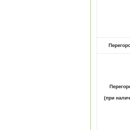
Перегоро
Перегоро
(при налич