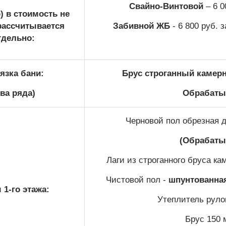
Свайно-Винтовой
– 6 0
) в стоимость не
рассчитывается
Забивной ЖБ
- 6 800 руб. 
тдельно:
язка бани:
Брус строганный камерн
два ряда)
Обрабатыв
Черновой пол обрезная д
(Обрабаты
Лаги из строганного бруса ка
Чистовой пол -
шпунтованная
1-го этажа:
Утеплитель руло
Брус 150 