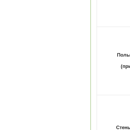
Полы 
(пр
Стены