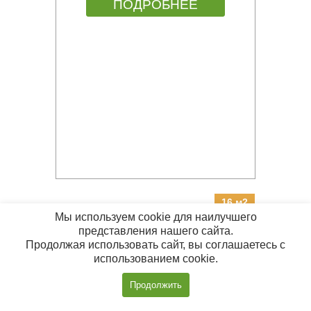
ПОДРОБНЕЕ
16 м2
Мы используем cookie для наилучшего
представления нашего сайта.
БАНЯ ИЗ БРУСА 4Х4 Б-30
Продолжая использовать сайт, вы соглашаетесь с
использованием cookie.
Цена:
от 1 060 000 руб.
Позвонить
Продолжить
с 09:00 до 20:00
ПОДРОБНЕЕ