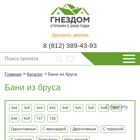
Заказать
звонок
8 (812) 389-43-93
>
>
Главная
Каталог
Бани из бруса
Бани из бруса
Сбросить
3x4
3x6
4x4
4x5
4x6
5x5
5x6
6x6
6x7
6x8
6x9
7x7
7x8
Одноэтажные
С мансардой
Двухэтажные
С террасой
С санузлом
Дома-бани
Хиты продаж